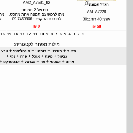
AM2_A7581_82
הגדל תמונה
............ סט של 2 תמונות .........
AM_A7228
ניתן לרכוש גם תמונה אחת מהסט,
נית
לפרטים התקשרו: 09-7469906
ל
אורך:40 רוחב:30
0 ₪
59 ₪
16
15
14
13
12
11
10
9
8
7
6
5
4
3
2
1
מילות מפתח לקטגוריה:
+
+
+
+
+
עיצוב
מודרני
רומנטי
מינמליסטי
טבע
+
+
+
+
+
גבעול
פינת
אוכל
פרח
נקי
+
+
+
+
+
אדום
אסטטי
צח
אגרטל
אבסטרקט