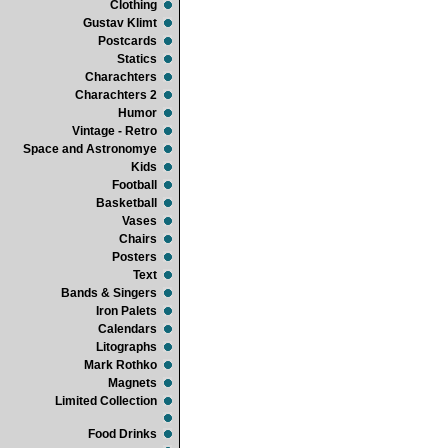
Clothing
Gustav Klimt
Postcards
Statics
Charachters
Charachters 2
Humor
Vintage - Retro
Space and Astronomye
Kids
Football
Basketball
Vases
Chairs
Posters
Text
Bands & Singers
Iron Palets
Calendars
Litographs
Mark Rothko
Magnets
Limited Collection
Food Drinks