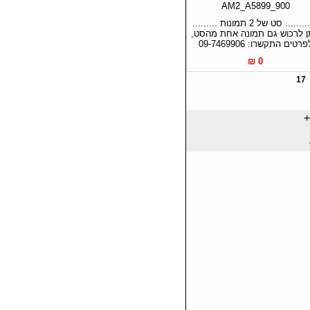
AM2_A5899_900
............ סט של 2 תמונות .........
ן לרכוש גם תמונה אחת מהסט,
פרטים התקשרו: 09-7469906
0 ₪
17