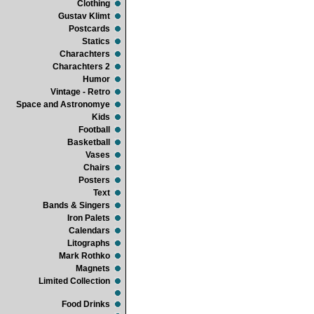
Clothing
Gustav Klimt
Postcards
Statics
Charachters
Charachters 2
Humor
Vintage - Retro
Space and Astronomye
Kids
Football
Basketball
Vases
Chairs
Posters
Text
Bands & Singers
Iron Palets
Calendars
Litographs
Mark Rothko
Magnets
Limited Collection
Food Drinks