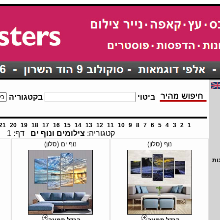
ביטוי
בקטגוריה
21
20
19
18
17
16
15
14
13
12
11
10
9
8
7
6
5
4
3
2
1
קטגוריה:
צילומים ונוף ים
דף: 1
נוף (סלון)
נוף ים (סלון)
ות
הגדל תמונה
הגדל תמונה