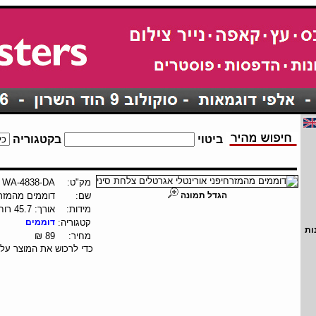
ביטוי
בקטגוריה
מק"ט:
WA-4838-DA
הגדל תמונה
שם:
דוממים מהמזר
מידות:
אורך: 45.7 רוחב: 61
קטגוריה:
דוממים
ות
מחיר:
89 ₪
כדי לרכוש את המוצר עלי