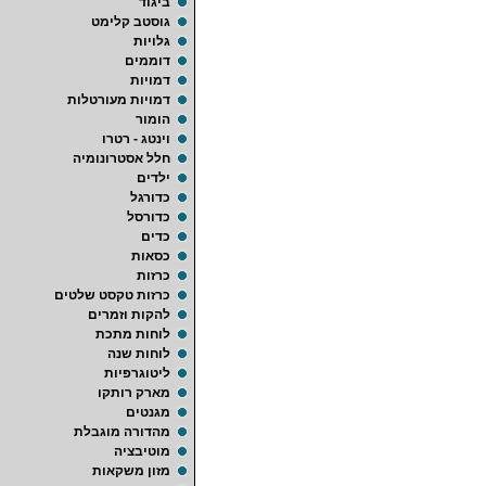
ביגוד
גוסטב קלימט
גלויות
דוממים
דמויות
דמויות מעורטלות
הומור
וינטג - רטרו
חלל אסטרונומיה
ילדים
כדורגל
כדורסל
כדים
כסאות
כרזות
כרזות טקסט שלטים
להקות וזמרים
לוחות מתכת
לוחות שנה
ליטוגרפיות
מארק רותקו
מגנטים
מהדורה מוגבלת
מוטיבציה
מזון משקאות