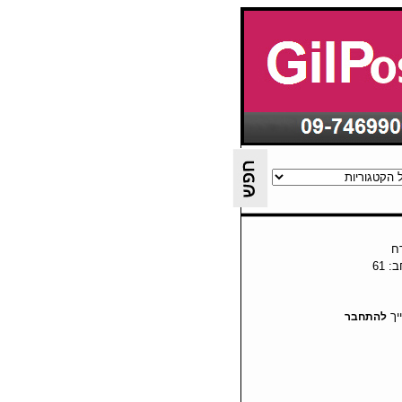
ח
יך
להתחבר