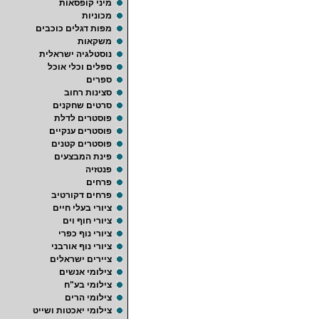
מיני קופסאות
מכוניות
מפות דגלים כוכבים
משקאות
נוסטלגיה ישראלית
ספלים וכלי אוכל
ספרים
סצינות רחוב
סרטים שחקנים
פוסטרים לדלת
פוסטרים ענקיים
פוסטרים קטנים
פינת המבצעים
פנטזיה
פרחים
פרחים דקורטיב
ציורי בעלי חיים
ציורי חוף וים
ציורי נוף כפרי
ציורי נוף אורבני
ציירים ישראלים
צילומי אנשים
צילומי בע"ח
צילומי הרים
צילומי יאכטות ושייט