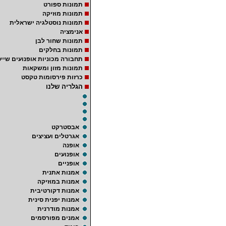
תמונות ספורט
תמונות מוזיקה
תמונות נוסטלגיה ישראלית
אנימציה
תמונות שחור לבן
תמונות בחלקים
תחבורה מכוניות אופנועים שייט
תמונות מזון ומשקאות
כרזות פירסומות טקסט
הגלריה שלנו
אבסטרקט
אגרטלים ועציצים
אופנה
אופנועים
אופניים
אמנות אתנית
אמנות במוזיקה
אמנות דקורטיבית
אמנות יפנית סינית
אמנות מודרנית
אמנים מפורסמים