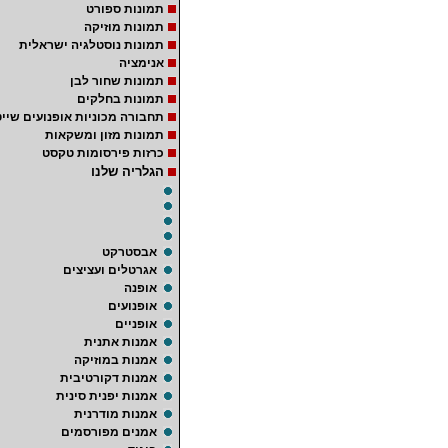
תמונות ספורט
תמונות מוזיקה
תמונות נוסטלגיה ישראלית
אנימציה
תמונות שחור לבן
תמונות בחלקים
תחבורה מכוניות אופנועים שייט
תמונות מזון ומשקאות
כרזות פירסומות טקסט
הגלריה שלנו
אבסטרקט
אגרטלים ועציצים
אופנה
אופנועים
אופניים
אמנות אתנית
אמנות במוזיקה
אמנות דקורטיבית
אמנות יפנית סינית
אמנות מודרנית
אמנים מפורסמים