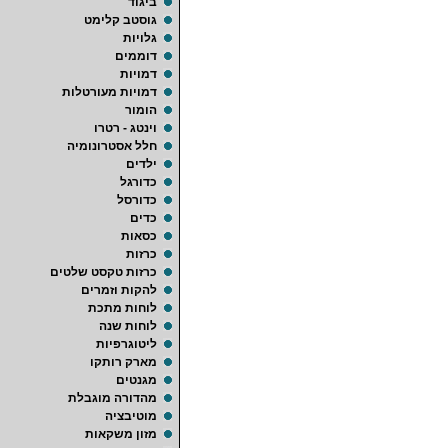
ביגוד
גוסטב קלימט
גלויות
דוממים
דמויות
דמויות מעורטלות
הומור
וינטג - רטרו
חלל אסטרונומיה
ילדים
כדורגל
כדורסל
כדים
כסאות
כרזות
כרזות טקסט שלטים
להקות וזמרים
לוחות מתכת
לוחות שנה
ליטוגרפיות
מארק רותקו
מגנטים
מהדורה מוגבלת
מוטיבציה
מזון משקאות