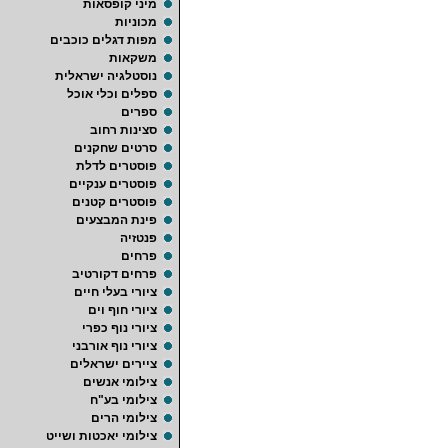
מיני קופסאות
מכוניות
מפות דגלים כוכבים
משקאות
נוסטלגיה ישראלית
ספלים וכלי אוכל
ספרים
סצינות רחוב
סרטים שחקנים
פוסטרים לדלת
פוסטרים ענקיים
פוסטרים קטנים
פינת המבצעים
פנטזיה
פרחים
פרחים דקורטיב
ציורי בעלי חיים
ציורי חוף וים
ציורי נוף כפרי
ציורי נוף אורבני
ציירים ישראלים
צילומי אנשים
צילומי בע"ח
צילומי הרים
צילומי יאכטות ושייט