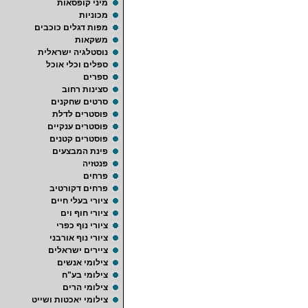
מיני קופסאות
מכוניות
מפות דגלים כוכבים
משקאות
נוסטלגיה ישראלית
ספלים וכלי אוכל
ספרים
סצינות רחוב
סרטים שחקנים
פוסטרים לדלת
פוסטרים ענקיים
פוסטרים קטנים
פינת המבצעים
פנטזיה
פרחים
פרחים דקורטיב
ציורי בעלי חיים
ציורי חוף וים
ציורי נוף כפרי
ציורי נוף אורבני
ציירים ישראלים
צילומי אנשים
צילומי בע"ח
צילומי הרים
צילומי יאכטות ושייט