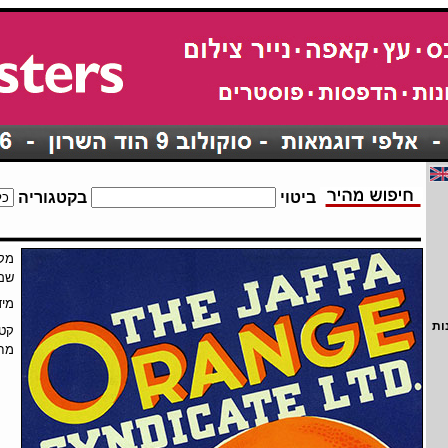
ביטוי
בקטגוריה
מק"
שם
מיד
ות
קטג
מחי