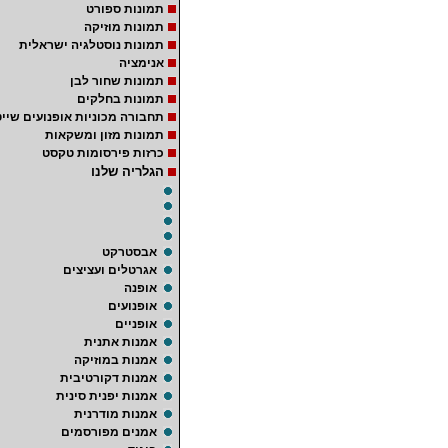
תמונות ספורט
תמונות מוזיקה
תמונות נוסטלגיה ישראלית
אנימציה
תמונות שחור לבן
תמונות בחלקים
תחבורה מכוניות אופנועים שייט
תמונות מזון ומשקאות
כרזות פירסומות טקסט
הגלריה שלנו
אבסטרקט
אגרטלים ועציצים
אופנה
אופנועים
אופניים
אמנות אתנית
אמנות במוזיקה
אמנות דקורטיבית
אמנות יפנית סינית
אמנות מודרנית
אמנים מפורסמים