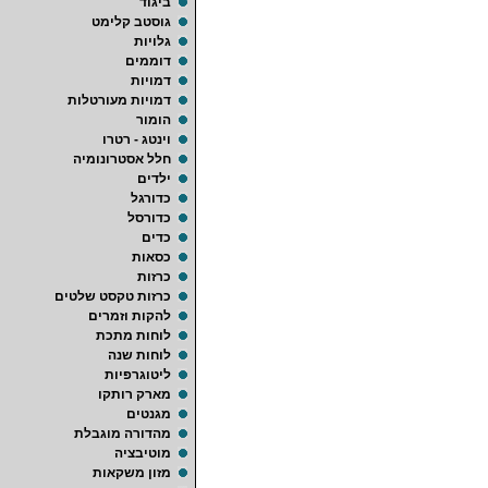
ביגוד
גוסטב קלימט
גלויות
דוממים
דמויות
דמויות מעורטלות
הומור
וינטג - רטרו
חלל אסטרונומיה
ילדים
כדורגל
כדורסל
כדים
כסאות
כרזות
כרזות טקסט שלטים
להקות וזמרים
לוחות מתכת
לוחות שנה
ליטוגרפיות
מארק רותקו
מגנטים
מהדורה מוגבלת
מוטיבציה
מזון משקאות