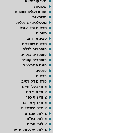
מיני קופסאות
מכוניות
מפות דגלים כוכבים
משקאות
נוסטלגיה ישראלית
ספלים וכלי אוכל
ספרים
סצינות רחוב
סרטים שחקנים
פוסטרים לדלת
פוסטרים ענקיים
פוסטרים קטנים
פינת המבצעים
פנטזיה
פרחים
פרחים דקורטיב
ציורי בעלי חיים
ציורי חוף וים
ציורי נוף כפרי
ציורי נוף אורבני
ציירים ישראלים
צילומי אנשים
צילומי בע"ח
צילומי הרים
צילומי יאכטות ושייט