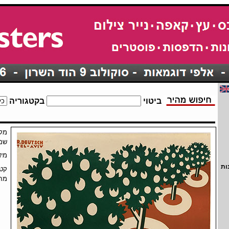
ביטוי
בקטגוריה
מק"
שם
מיד
ות
קטג
מחי