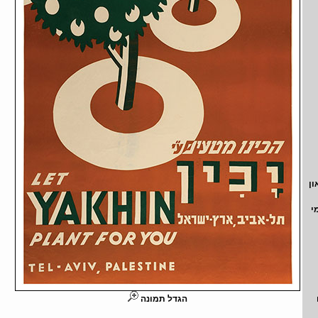
ון
י
הגדל תמונה