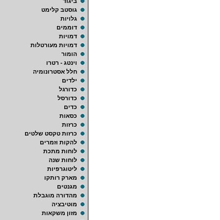
ביגוד
גוסטב קלימט
גלויות
דוממים
דמויות
דמויות מעורטלות
הומור
וינטג - רטרו
חלל אסטרונומיה
ילדים
כדורגל
כדורסל
כדים
כסאות
כרזות
כרזות טקסט שלטים
להקות וזמרים
לוחות מתכת
לוחות שנה
ליטוגרפיות
מארק רותקו
מגנטים
מהדורה מוגבלת
מוטיבציה
מזון משקאות