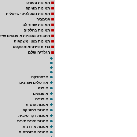
תמונות ספורט
תמונות מוזיקה
תמונות נוסטלגיה ישראלית
אנימציה
תמונות שחור לבן
תמונות בחלקים
תחבורה מכוניות אופנועים שייט
תמונות מזון ומשקאות
כרזות פירסומות טקסט
הגלריה שלנו
אבסטרקט
אגרטלים ועציצים
אופנה
אופנועים
אופניים
אמנות אתנית
אמנות במוזיקה
אמנות דקורטיבית
אמנות יפנית סינית
אמנות מודרנית
אמנים מפורסמים