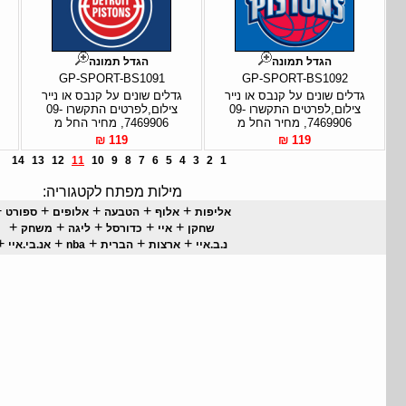
הגדל תמונה
הגדל תמונה
GP-SPORT-BS1091
GP-SPORT-BS1092
גדלים שונים על קנבס או נייר
גדלים שונים על קנבס או נייר
צילום,לפרטים התקשרו 09-
צילום,לפרטים התקשרו 09-
7469906, מחיר החל מ
7469906, מחיר החל מ
119 ₪
119 ₪
14
13
12
11
10
9
8
7
6
5
4
3
2
1
מילות מפתח לקטגוריה:
+
+
+
+
+
אליפות
אלוף
הטבעה
אלופים
ספורט
+
+
+
+
+
שחקן
איי
כדורסל
ליגה
משחק
+
+
+
+
+
נ.ב.איי
ארצות
הברית
nba
אנ.בי.איי