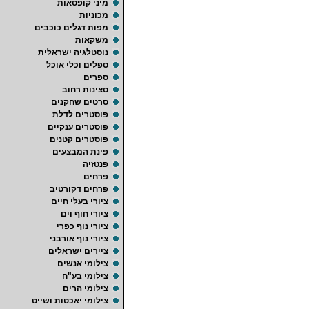
מיני קופסאות
מכוניות
מפות דגלים כוכבים
משקאות
נוסטלגיה ישראלית
ספלים וכלי אוכל
ספרים
סצינות רחוב
סרטים שחקנים
פוסטרים לדלת
פוסטרים ענקיים
פוסטרים קטנים
פינת המבצעים
פנטזיה
פרחים
פרחים דקורטיב
ציורי בעלי חיים
ציורי חוף וים
ציורי נוף כפרי
ציורי נוף אורבני
ציירים ישראלים
צילומי אנשים
צילומי בע"ח
צילומי הרים
צילומי יאכטות ושייט