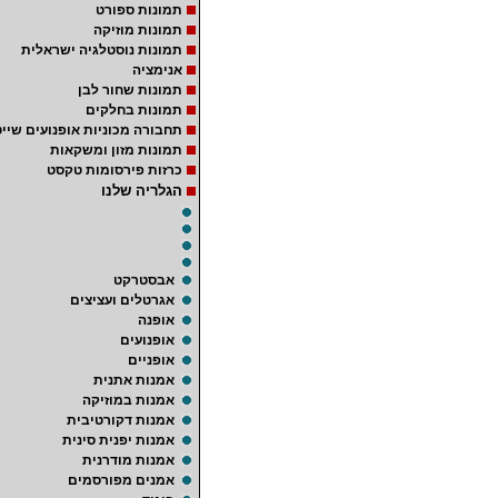
תמונות ספורט
תמונות מוזיקה
תמונות נוסטלגיה ישראלית
אנימציה
תמונות שחור לבן
תמונות בחלקים
תחבורה מכוניות אופנועים שייט
תמונות מזון ומשקאות
כרזות פירסומות טקסט
הגלריה שלנו
אבסטרקט
אגרטלים ועציצים
אופנה
אופנועים
אופניים
אמנות אתנית
אמנות במוזיקה
אמנות דקורטיבית
אמנות יפנית סינית
אמנות מודרנית
אמנים מפורסמים