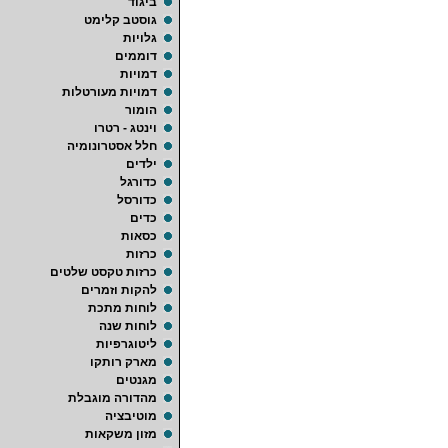
ביגוד
גוסטב קלימט
גלויות
דוממים
דמויות
דמויות מעורטלות
הומור
וינטג - רטרו
חלל אסטרונומיה
ילדים
כדורגל
כדורסל
כדים
כסאות
כרזות
כרזות טקסט שלטים
להקות וזמרים
לוחות מתכת
לוחות שנה
ליטוגרפיות
מארק רותקו
מגנטים
מהדורה מוגבלת
מוטיבציה
מזון משקאות