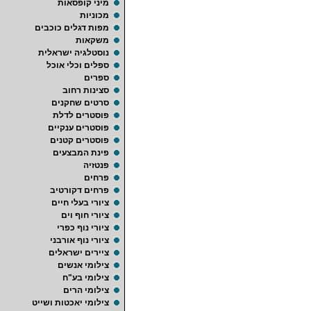
מיני קופסאות
מכוניות
מפות דגלים כוכבים
משקאות
נוסטלגיה ישראלית
ספלים וכלי אוכל
ספרים
סצינות רחוב
סרטים שחקנים
פוסטרים לדלת
פוסטרים ענקיים
פוסטרים קטנים
פינת המבצעים
פנטזיה
פרחים
פרחים דקורטיב
ציורי בעלי חיים
ציורי חוף וים
ציורי נוף כפרי
ציורי נוף אורבני
ציירים ישראלים
צילומי אנשים
צילומי בע"ח
צילומי הרים
צילומי יאכטות ושייט