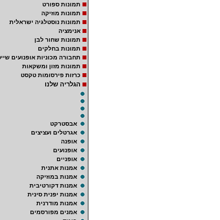
תמונות ספורט
תמונות מוזיקה
תמונות נוסטלגיה ישראלית
אנימציה
תמונות שחור לבן
תמונות בחלקים
תחבורה מכוניות אופנועים שייט
תמונות מזון ומשקאות
כרזות פירסומות טקסט
הגלריה שלנו
אבסטרקט
אגרטלים ועציצים
אופנה
אופנועים
אופניים
אמנות אתנית
אמנות במוזיקה
אמנות דקורטיבית
אמנות יפנית סינית
אמנות מודרנית
אמנים מפורסמים