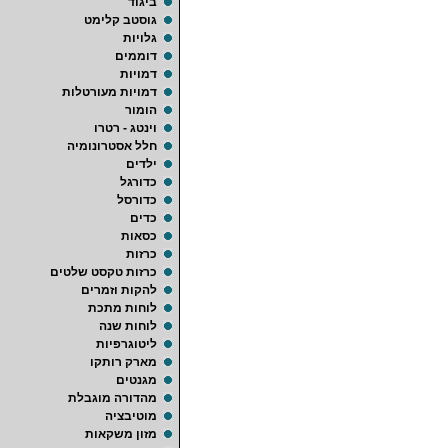
ביגוד
גוסטב קלימט
גלויות
דוממים
דמויות
דמויות מעורטלות
הומור
וינטג - רטרו
חלל אסטרונומיה
ילדים
כדורגל
כדורסל
כדים
כסאות
כרזות
כרזות טקסט שלטים
להקות וזמרים
לוחות מתכת
לוחות שנה
ליטוגרפיות
מארק רותקו
מגנטים
מהדורה מוגבלת
מוטיבציה
מזון משקאות