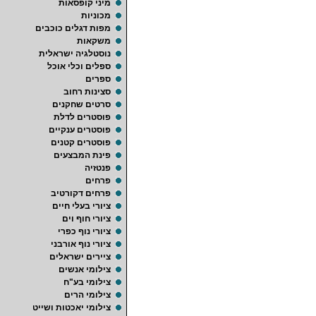
מיני קופסאות
מכוניות
מפות דגלים כוכבים
משקאות
נוסטלגיה ישראלית
ספלים וכלי אוכל
ספרים
סצינות רחוב
סרטים שחקנים
פוסטרים לדלת
פוסטרים ענקיים
פוסטרים קטנים
פינת המבצעים
פנטזיה
פרחים
פרחים דקורטיב
ציורי בעלי חיים
ציורי חוף וים
ציורי נוף כפרי
ציורי נוף אורבני
ציירים ישראלים
צילומי אנשים
צילומי בע"ח
צילומי הרים
צילומי יאכטות ושייט