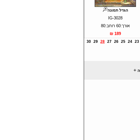
הגדל תמונה
IG-3028
אורך:60 רוחב:80
189 ₪
30
29
28
27
26
25
24
23
+
ה