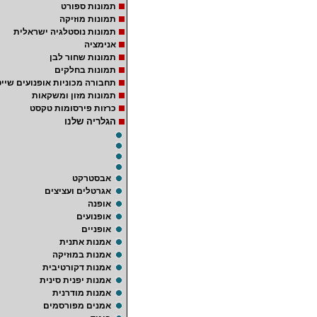
תמונות ספורט
תמונות מוזיקה
תמונות נוסטלגיה ישראלית
אנימציה
תמונות שחור לבן
תמונות בחלקים
תחבורה מכוניות אופנועים שייט
תמונות מזון ומשקאות
כרזות פירסומות טקסט
הגלריה שלנו
אבסטרקט
אגרטלים ועציצים
אופנה
אופנועים
אופניים
אמנות אתנית
אמנות במוזיקה
אמנות דקורטיבית
אמנות יפנית סינית
אמנות מודרנית
אמנים מפורסמים