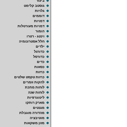
ביגוד
גוסטב קלימט
גלויות
דוממים
דמויות
דמויות מעורטלות
הומור
וינטג - רטרו
חלל אסטרונומיה
ילדים
כדורגל
כדורסל
כדים
כסאות
כרזות
כרזות טקסט שלטים
להקות וזמרים
לוחות מתכת
לוחות שנה
ליטוגרפיות
מארק רותקו
מגנטים
מהדורה מוגבלת
מוטיבציה
מזון משקאות