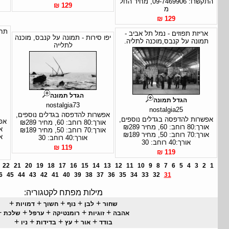
התקשרו: 09-7469906, מחיר החל
129 ₪
מ
129 ₪
תחנ
אריזת תפוזים - נמל תל אביב -
יפו סירות - תמונה על קנבס, מוכנה
תמונה על קנבס,מוכנה לתליה.
לתלייה
הגדל תמונה
הגדל תמונה
nostalgia73
nostalgia25
אפשרות להדפסה בגדלים נוספים,
אפשרות להדפסה בגדלים נוספים,
אפ
אורך:80 רוחב: 60, מחיר ₪289
אורך:80 רוחב: 60, מחיר ₪289
אורך:70 רוחב: 50, מחיר ₪189
אורך:70 רוחב: 50, מחיר ₪189
אורך:40 רוחב: 30
אורך:40 רוחב: 30
119 ₪
119 ₪
22
21
20
19
18
17
16
15
14
13
12
11
10
9
8
7
6
5
4
3
2
1
6
45
44
43
42
41
40
39
38
37
36
35
34
33
32
31
מילות מפתח לקטגוריה:
+
+
+
+
+
שחור
לבן
נוף
חשוך
דמויות
+
+
+
+
+
אהבה
זוגיות
רומנטיקה
ערפל
שלכת
+
+
+
+
+
בודד
אור
עץ
בדידות
ניו