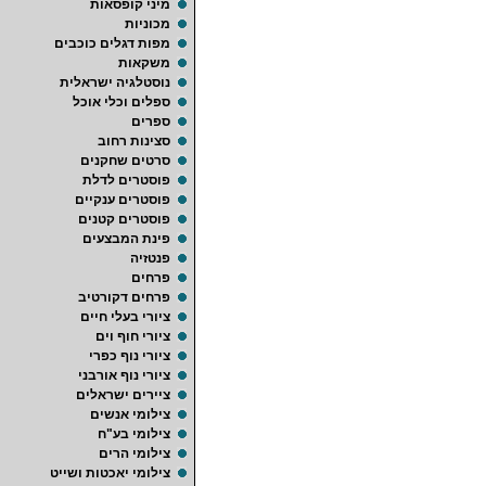
מיני קופסאות
מכוניות
מפות דגלים כוכבים
משקאות
נוסטלגיה ישראלית
ספלים וכלי אוכל
ספרים
סצינות רחוב
סרטים שחקנים
פוסטרים לדלת
פוסטרים ענקיים
פוסטרים קטנים
פינת המבצעים
פנטזיה
פרחים
פרחים דקורטיב
ציורי בעלי חיים
ציורי חוף וים
ציורי נוף כפרי
ציורי נוף אורבני
ציירים ישראלים
צילומי אנשים
צילומי בע"ח
צילומי הרים
צילומי יאכטות ושייט