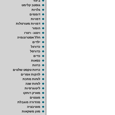
ביגוד
גוסטב קלימט
גלויות
דוממים
דמויות
דמויות מעורטלות
הומור
וינטג - רטרו
חלל אסטרונומיה
ילדים
כדורגל
כדורסל
כדים
כסאות
כרזות
כרזות טקסט שלטים
להקות וזמרים
לוחות מתכת
לוחות שנה
ליטוגרפיות
מארק רותקו
מגנטים
מהדורה מוגבלת
מוטיבציה
מזון משקאות