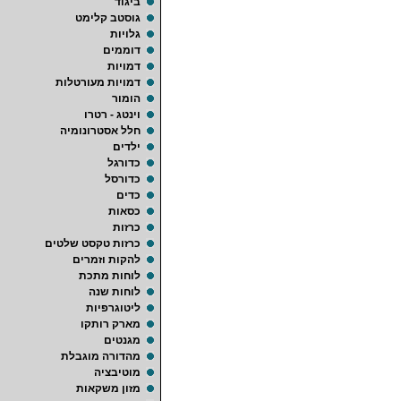
ביגוד
גוסטב קלימט
גלויות
דוממים
דמויות
דמויות מעורטלות
הומור
וינטג - רטרו
חלל אסטרונומיה
ילדים
כדורגל
כדורסל
כדים
כסאות
כרזות
כרזות טקסט שלטים
להקות וזמרים
לוחות מתכת
לוחות שנה
ליטוגרפיות
מארק רותקו
מגנטים
מהדורה מוגבלת
מוטיבציה
מזון משקאות