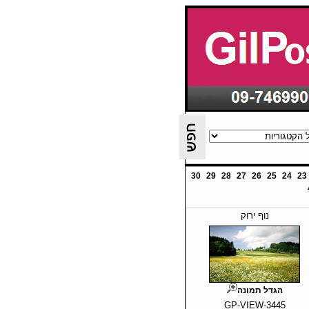
30
29
28
27
26
25
24
23
נוף ירוק
הגדל תמונה
GP-VIEW-3445