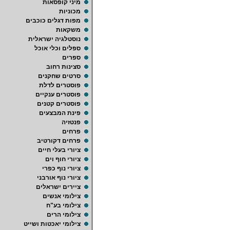
מיני קופסאות
מכוניות
מפות דגלים כוכבים
משקאות
נוסטלגיה ישראלית
ספלים וכלי אוכל
ספרים
סצינות רחוב
סרטים שחקנים
פוסטרים לדלת
פוסטרים ענקיים
פוסטרים קטנים
פינת המבצעים
פנטזיה
פרחים
פרחים דקורטיב
ציורי בעלי חיים
ציורי חוף וים
ציורי נוף כפרי
ציורי נוף אורבני
ציירים ישראלים
צילומי אנשים
צילומי בע"ח
צילומי הרים
צילומי יאכטות ושייט