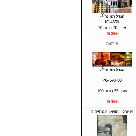
הגדל תמונה
IG-4350
אורך:70 רוחב:70
229 ₪
פירנצה
הגדל תמונה
PG-SAP03
אורך:35 רוחב:100
169 ₪
ניו יורק - מוזיאון גוגנהיים 1