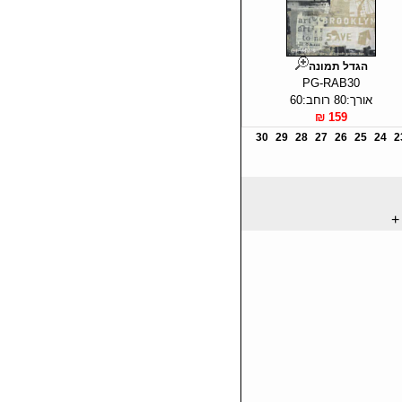
הגדל תמונה
PG-RAB30
אורך:80 רוחב:60
159 ₪
30
29
28
27
26
25
24
2