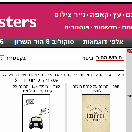
ביטוי
בקטגוריה
3
22
21
20
19
18
17
16
15
14
13
12
11
10
9
8
7
6
5
4
3
2
1
קטגוריה:
כרזות
דף: 5
קפה - תמונה על קנבס,מוכנה
לונדון - מונית taxi - תמונה על
לתליה.
קנבס,מוכנה לתליה.
ות