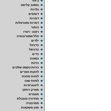
ביגוד
גוסטב קלימט
גלויות
דוממים
דמויות
דמויות מעורטלות
הומור
וינטג - רטרו
חלל אסטרונומיה
ילדים
כדורגל
כדורסל
כדים
כסאות
כרזות
כרזות טקסט שלטים
להקות וזמרים
לוחות מתכת
לוחות שנה
ליטוגרפיות
מארק רותקו
מגנטים
מהדורה מוגבלת
מוטיבציה
מזון משקאות