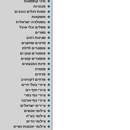
מיני קופסאות
מכוניות
מפות דגלים כוכבים
משקאות
נוסטלגיה ישראלית
ספלים וכלי אוכל
ספרים
סצינות רחוב
סרטים שחקנים
פוסטרים לדלת
פוסטרים ענקיים
פוסטרים קטנים
פינת המבצעים
פנטזיה
פרחים
פרחים דקורטיב
ציורי בעלי חיים
ציורי חוף וים
ציורי נוף כפרי
ציורי נוף אורבני
ציירים ישראלים
צילומי אנשים
צילומי בע"ח
צילומי הרים
צילומי יאכטות ושייט