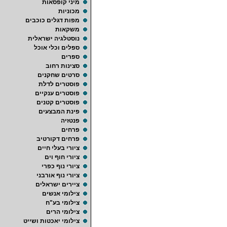
מיני קופסאות
מכוניות
מפות דגלים כוכבים
משקאות
נוסטלגיה ישראלית
ספלים וכלי אוכל
ספרים
סצינות רחוב
סרטים שחקנים
פוסטרים לדלת
פוסטרים ענקיים
פוסטרים קטנים
פינת המבצעים
פנטזיה
פרחים
פרחים דקורטיב
ציורי בעלי חיים
ציורי חוף וים
ציורי נוף כפרי
ציורי נוף אורבני
ציירים ישראלים
צילומי אנשים
צילומי בע"ח
צילומי הרים
צילומי יאכטות ושייט