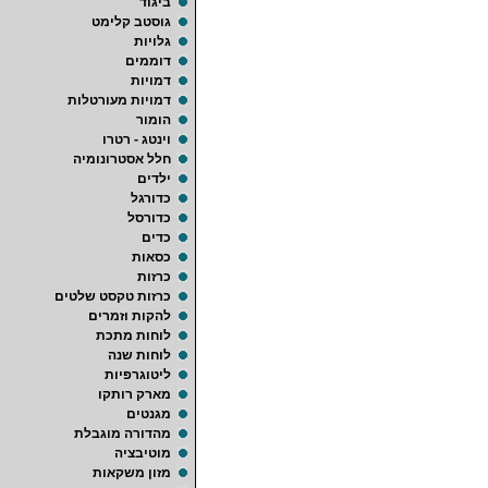
ביגוד
גוסטב קלימט
גלויות
דוממים
דמויות
דמויות מעורטלות
הומור
וינטג - רטרו
חלל אסטרונומיה
ילדים
כדורגל
כדורסל
כדים
כסאות
כרזות
כרזות טקסט שלטים
להקות וזמרים
לוחות מתכת
לוחות שנה
ליטוגרפיות
מארק רותקו
מגנטים
מהדורה מוגבלת
מוטיבציה
מזון משקאות