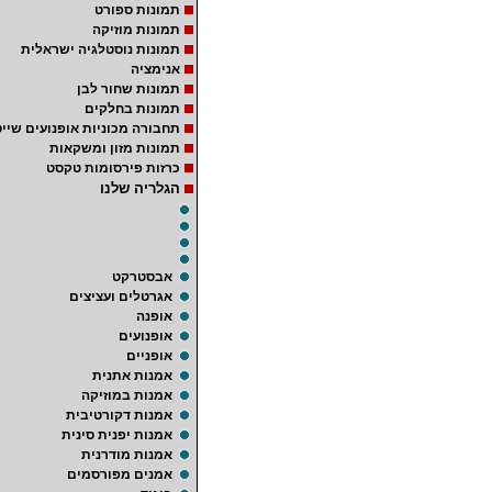
תמונות ספורט
תמונות מוזיקה
תמונות נוסטלגיה ישראלית
אנימציה
תמונות שחור לבן
תמונות בחלקים
תחבורה מכוניות אופנועים שייט
תמונות מזון ומשקאות
כרזות פירסומות טקסט
הגלריה שלנו
אבסטרקט
אגרטלים ועציצים
אופנה
אופנועים
אופניים
אמנות אתנית
אמנות במוזיקה
אמנות דקורטיבית
אמנות יפנית סינית
אמנות מודרנית
אמנים מפורסמים