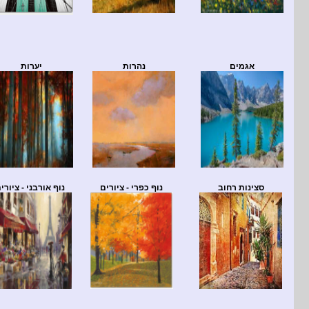
אגמים
נהרות
יערות
סצינות רחוב
נוף כפרי - ציורים
נוף אורבני - ציורי