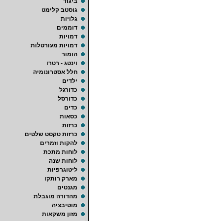
ביגוד
גוסטב קלימט
גלויות
דוממים
דמויות
דמויות מעורטלות
הומור
וינטג - רטרו
חלל אסטרונומיה
ילדים
כדורגל
כדורסל
כדים
כסאות
כרזות
כרזות טקסט שלטים
להקות וזמרים
לוחות מתכת
לוחות שנה
ליטוגרפיות
מארק רותקו
מגנטים
מהדורה מוגבלת
מוטיבציה
מזון משקאות