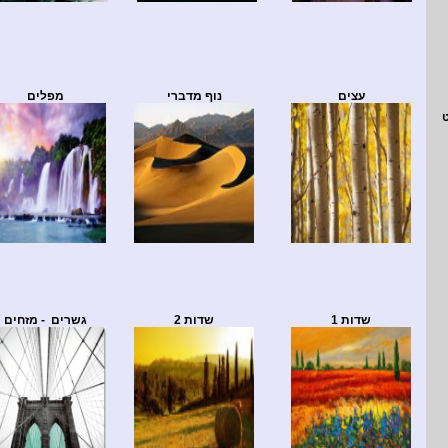
עצים
נוף מדברי
מפלים
שדות 1
שדות 2
גשרים - מזחים