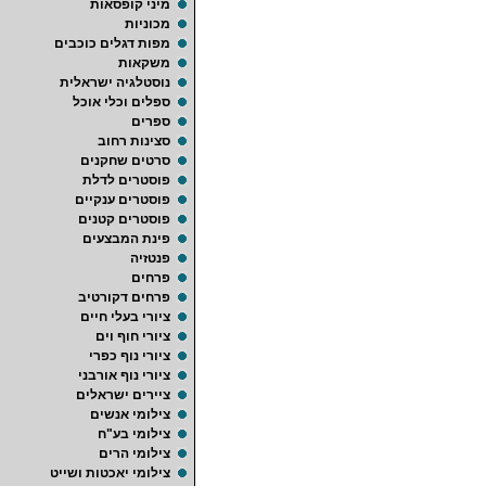
מיני קופסאות
מכוניות
מפות דגלים כוכבים
משקאות
נוסטלגיה ישראלית
ספלים וכלי אוכל
ספרים
סצינות רחוב
סרטים שחקנים
פוסטרים לדלת
פוסטרים ענקיים
פוסטרים קטנים
פינת המבצעים
פנטזיה
פרחים
פרחים דקורטיב
ציורי בעלי חיים
ציורי חוף וים
ציורי נוף כפרי
ציורי נוף אורבני
ציירים ישראלים
צילומי אנשים
צילומי בע"ח
צילומי הרים
צילומי יאכטות ושייט