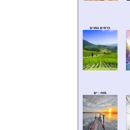
כרמים גפנים
מזח - ים