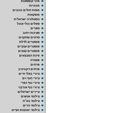
מיני קופסאות
מכוניות
מפות דגלים כוכבים
משקאות
נוסטלגיה ישראלית
ספלים וכלי אוכל
ספרים
סצינות רחוב
סרטים שחקנים
פוסטרים לדלת
פוסטרים ענקיים
פוסטרים קטנים
פינת המבצעים
פנטזיה
פרחים
פרחים דקורטיב
ציורי בעלי חיים
ציורי חוף וים
ציורי נוף כפרי
ציורי נוף אורבני
ציירים ישראלים
צילומי אנשים
צילומי בע"ח
צילומי הרים
צילומי יאכטות ושייט