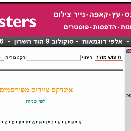
ביטוי
בקטגוריה
אינדקס ציירים מפורסמים
ות
לפי שמות
•
•
•
•
•
•
•
•
•
•
•
•
B
C
D
E
F
G
H
I
J
K
L
M
N