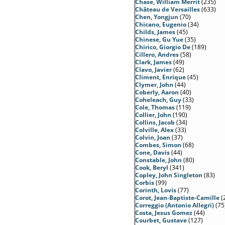
Chase, William Merrit
(235)
Château de Versailles
(633)
Chen, Yongjun
(70)
Chicano, Eugenio
(34)
Childs, James
(45)
Chinese, Gu Yue
(35)
Chirico, Giorgio De
(189)
Cillero, Andres
(58)
Clark, James
(49)
Clavo, Javier
(62)
Climent, Enrique
(45)
Clymer, John
(44)
Coberly, Aaron
(40)
Coheleach, Guy
(33)
Cole, Thomas
(119)
Collier, John
(190)
Collins, Jacob
(34)
Colville, Alex
(33)
Colvin, Joan
(37)
Combes, Simon
(68)
Cone, Davis
(44)
Constable, John
(80)
Cook, Beryl
(341)
Copley, John Singleton
(83)
Corbis
(99)
Corinth, Lovis
(77)
Corot, Jean-Baptiste-Camille
(
Correggio (Antonio Allegri)
(75
Costa, Jesus Gomez
(44)
Courbet, Gustave
(127)