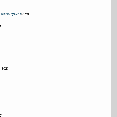
h Merkuryevna
(379)
)
(302)
0)