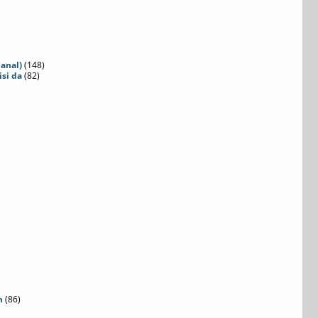
Canal)
(148)
isi da
(82)
n
(86)