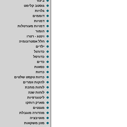
ביגוד
גוסטב קלימט
גלויות
דוממים
דמויות
דמויות מעורטלות
הומור
וינטג - רטרו
חלל אסטרונומיה
ילדים
כדורגל
כדורסל
כדים
כסאות
כרזות
כרזות טקסט שלטים
להקות וזמרים
לוחות מתכת
לוחות שנה
ליטוגרפיות
מארק רותקו
מגנטים
מהדורה מוגבלת
מוטיבציה
מזון משקאות