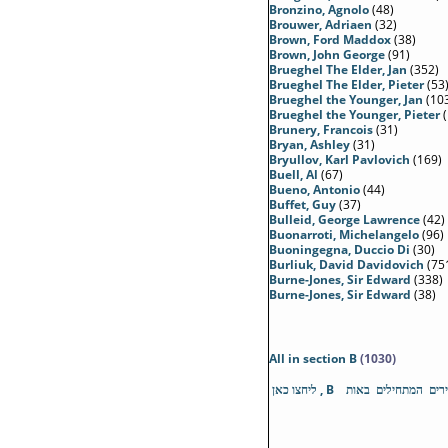
Bronzino, Agnolo
(48)
Brouwer, Adriaen
(32)
Brown, Ford Maddox
(38)
Brown, John George
(91)
Brueghel The Elder, Jan
(352)
Brueghel The Elder, Pieter
(53
Brueghel the Younger, Jan
(10
Brueghel the Younger, Pieter
(
Brunery, Francois
(31)
Bryan, Ashley
(31)
Bryullov, Karl Pavlovich
(169)
Buell, Al
(67)
Bueno, Antonio
(44)
Buffet, Guy
(37)
Bulleid, George Lawrence
(42)
Buonarroti, Michelangelo
(96)
Buoningegna, Duccio Di
(30)
Burliuk, David Davidovich
(75
Burne-Jones, Sir Edward
(338)
Burne-Jones, Sir Edward
(38)
All in section
B
(1030)
לכל הציירים המתחילים באות B ,