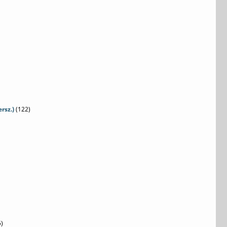
rsz.)
(122)
)