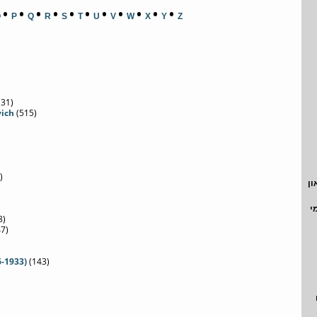
•
•
•
•
•
•
•
•
•
•
•
O
P
Q
R
S
T
U
V
W
X
Y
Z
(31)
vich
(515)
)
ון
י
8)
7)
6-1933)
(143)