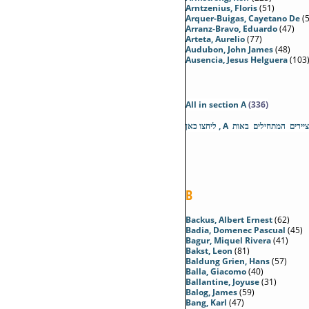
Arntzenius, Floris
(51)
Arquer-Buigas, Cayetano De
(5
Arranz-Bravo, Eduardo
(47)
Arteta, Aurelio
(77)
Audubon, John James
(48)
Ausencia, Jesus Helguera
(103
All in section
A
(336)
לכל הציירים המתחילים באות A , ן
B
Backus, Albert Ernest
(62)
Badia, Domenec Pascual
(45)
Bagur, Miquel Rivera
(41)
Bakst, Leon
(81)
Baldung Grien, Hans
(57)
Balla, Giacomo
(40)
Ballantine, Joyuse
(31)
Balog, James
(59)
Bang, Karl
(47)