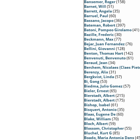
Bansemer, Roger
(158)
Barnet, Will
(51)
Barrett, Angela
(35)
Barruel, Paul
(60)
Bassano, Jacopo
(36)
Bateman, Robert
(397)
Batoni, Pompeo Girolamo
(41)
Bazille, Frederic
(30)
Beckmann, Max
(77)
Bejar, Juan Fernandez
(76)
Bellini, Giovanni
(128)
Benton, Thomas Hart
(142)
Benvenuti, Benvenuto
(61)
Beraud, Jean
(34)
Berchem, Nicolaes (Claes Piete
Berenzy, Alix
(31)
Bergkvist, Linda
(57)
Bi, Gong
(53)
Biedma, Julio Gomez
(57)
Bieler, Ernest
(65)
Bierstadt, Albert
(215)
Bierstadt, Albert
(175)
Bishop, Isabel
(61)
Bisquert, Antonio
(35)
Blaas, Eugene De
(60)
Blake, William
(70)
Bloch, Albert
(59)
Blossom, Christopher
(55)
Bluchel, Kurt G
(85)
Boado, Maria Antonia Dans
(45