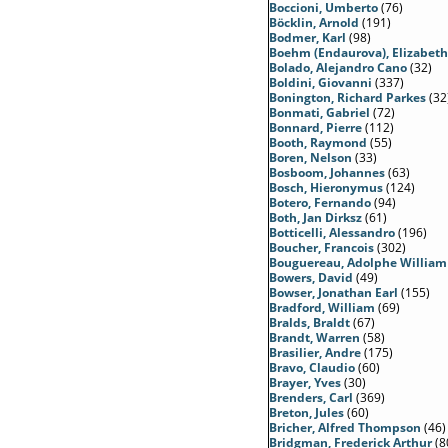
Boccioni, Umberto
(76)
Böcklin, Arnold
(191)
Bodmer, Karl
(98)
Boehm (Endaurova), Elizabet
Bolado, Alejandro Cano
(32)
Boldini, Giovanni
(337)
Bonington, Richard Parkes
(32
Bonmati, Gabriel
(72)
Bonnard, Pierre
(112)
Booth, Raymond
(55)
Boren, Nelson
(33)
Bosboom, Johannes
(63)
Bosch, Hieronymus
(124)
Botero, Fernando
(94)
Both, Jan Dirksz
(61)
Botticelli, Alessandro
(196)
Boucher, Francois
(302)
Bouguereau, Adolphe William
Bowers, David
(49)
Bowser, Jonathan Earl
(155)
Bradford, William
(69)
Bralds, Braldt
(67)
Brandt, Warren
(58)
Brasilier, Andre
(175)
Bravo, Claudio
(60)
Brayer, Yves
(30)
Brenders, Carl
(369)
Breton, Jules
(60)
Bricher, Alfred Thompson
(46)
Bridgman, Frederick Arthur
(8