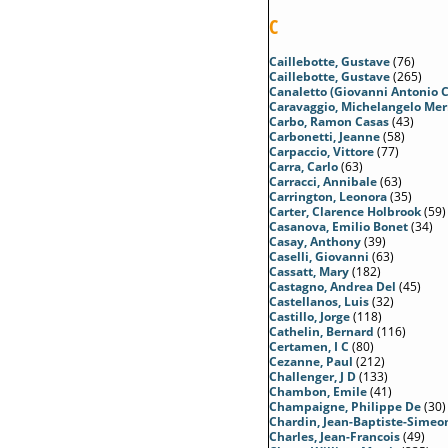
C
Caillebotte, Gustave
(76)
Caillebotte, Gustave
(265)
Canaletto (Giovanni Antonio 
Caravaggio, Michelangelo Mer
Carbo, Ramon Casas
(43)
Carbonetti, Jeanne
(58)
Carpaccio, Vittore
(77)
Carra, Carlo
(63)
Carracci, Annibale
(63)
Carrington, Leonora
(35)
Carter, Clarence Holbrook
(59)
Casanova, Emilio Bonet
(34)
Casay, Anthony
(39)
Caselli, Giovanni
(63)
Cassatt, Mary
(182)
Castagno, Andrea Del
(45)
Castellanos, Luis
(32)
Castillo, Jorge
(118)
Cathelin, Bernard
(116)
Certamen, I C
(80)
Cezanne, Paul
(212)
Challenger, J D
(133)
Chambon, Emile
(41)
Champaigne, Philippe De
(30)
Chardin, Jean-Baptiste-Simeo
Charles, Jean-Francois
(49)