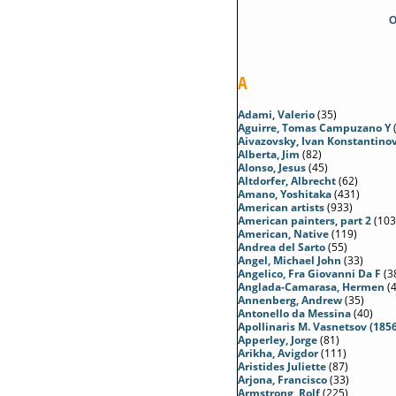
A
Adami, Valerio
(35)
Aguirre, Tomas Campuzano Y
Aivazovsky, Ivan Konstantino
Alberta, Jim
(82)
Alonso, Jesus
(45)
Altdorfer, Albrecht
(62)
Amano, Yoshitaka
(431)
American artists
(933)
American painters, part 2
(103
American, Native
(119)
Andrea del Sarto
(55)
Angel, Michael John
(33)
Angelico, Fra Giovanni Da F
(3
Anglada-Camarasa, Hermen
(4
Annenberg, Andrew
(35)
Antonello da Messina
(40)
Apollinaris M. Vasnetsov (185
Apperley, Jorge
(81)
Arikha, Avigdor
(111)
Aristides Juliette
(87)
Arjona, Francisco
(33)
Armstrong, Rolf
(225)