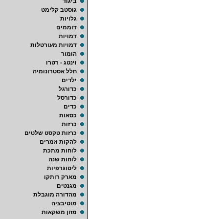
ביגוד
גוסטב קלימט
גלויות
דוממים
דמויות
דמויות מעורטלות
הומור
וינטג - רטרו
חלל אסטרונומיה
ילדים
כדורגל
כדורסל
כדים
כסאות
כרזות
כרזות טקסט שלטים
להקות וזמרים
לוחות מתכת
לוחות שנה
ליטוגרפיות
מארק רותקו
מגנטים
מהדורה מוגבלת
מוטיבציה
מזון משקאות