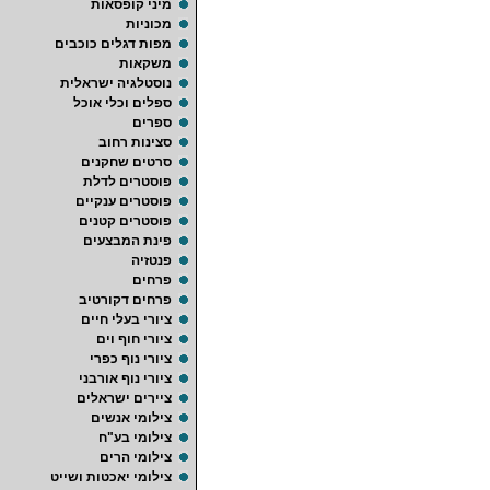
מיני קופסאות
מכוניות
מפות דגלים כוכבים
משקאות
נוסטלגיה ישראלית
ספלים וכלי אוכל
ספרים
סצינות רחוב
סרטים שחקנים
פוסטרים לדלת
פוסטרים ענקיים
פוסטרים קטנים
פינת המבצעים
פנטזיה
פרחים
פרחים דקורטיב
ציורי בעלי חיים
ציורי חוף וים
ציורי נוף כפרי
ציורי נוף אורבני
ציירים ישראלים
צילומי אנשים
צילומי בע"ח
צילומי הרים
צילומי יאכטות ושייט