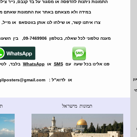
התמונות ניתנות להדפסה או מסגור על בד קנבס, נייר ציל
במידה ולא מצאתם באתר את התמונות שאתם מ
צרו איתנו קשר, או שילחו לנו אותן בווטסאפ או מייל, 
מענה טלפוני לכל שאלה, בטלפון 09-7469906, בין השעות 21:00 עד 09:00
פנו אלינו בכל שעה עם
SMS
או
WhatsApp
בלבד, לטלפון 7891
ון
או לדוא"ל : gilposters@gmail.com
י
תמונות מישראל
תמ