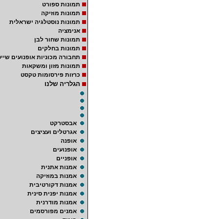
תמונות ספורט
תמונות מוזיקה
תמונות נוסטלגיה ישראלית
אנימציה
תמונות שחור לבן
תמונות בחלקים
תחבורה מכוניות אופנועים שייט
תמונות מזון ומשקאות
כרזות פירסומות טקסט
הגלריה שלנו
אבסטרקט
אגרטלים ועציצים
אופנה
אופנועים
אופניים
אמנות אתנית
אמנות במוזיקה
אמנות דקורטיבית
אמנות יפנית סינית
אמנות מודרנית
אמנים מפורסמים