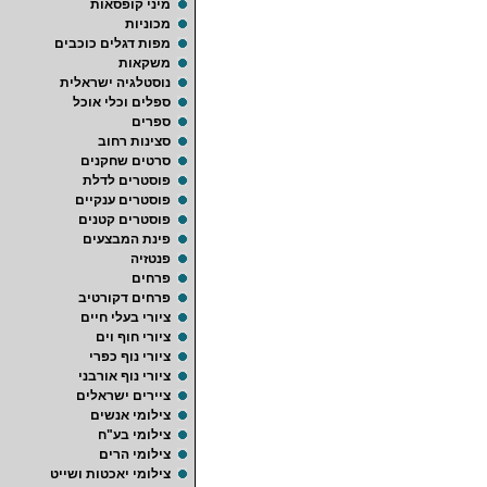
מיני קופסאות
מכוניות
מפות דגלים כוכבים
משקאות
נוסטלגיה ישראלית
ספלים וכלי אוכל
ספרים
סצינות רחוב
סרטים שחקנים
פוסטרים לדלת
פוסטרים ענקיים
פוסטרים קטנים
פינת המבצעים
פנטזיה
פרחים
פרחים דקורטיב
ציורי בעלי חיים
ציורי חוף וים
ציורי נוף כפרי
ציורי נוף אורבני
ציירים ישראלים
צילומי אנשים
צילומי בע"ח
צילומי הרים
צילומי יאכטות ושייט