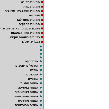
תמונות ספורט
תמונות מוזיקה
תמונות נוסטלגיה ישראלית
אנימציה
תמונות שחור לבן
תמונות בחלקים
תחבורה מכוניות אופנועים שייט
תמונות מזון ומשקאות
כרזות פירסומות טקסט
הגלריה שלנו
אבסטרקט
אגרטלים ועציצים
אופנה
אופנועים
אופניים
אמנות אתנית
אמנות במוזיקה
אמנות דקורטיבית
אמנות יפנית סינית
אמנות מודרנית
אמנים מפורסמים