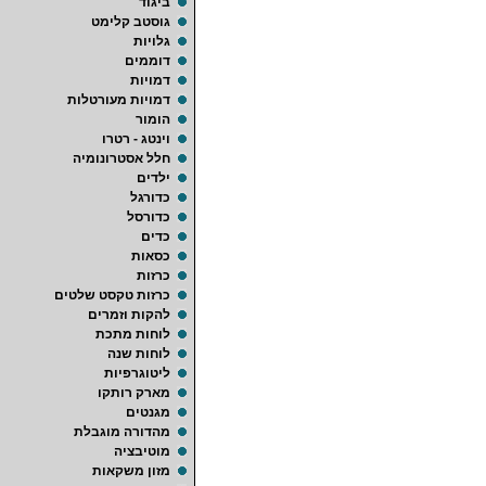
ביגוד
גוסטב קלימט
גלויות
דוממים
דמויות
דמויות מעורטלות
הומור
וינטג - רטרו
חלל אסטרונומיה
ילדים
כדורגל
כדורסל
כדים
כסאות
כרזות
כרזות טקסט שלטים
להקות וזמרים
לוחות מתכת
לוחות שנה
ליטוגרפיות
מארק רותקו
מגנטים
מהדורה מוגבלת
מוטיבציה
מזון משקאות